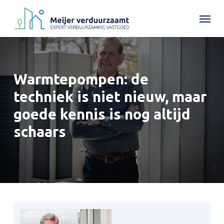
Skip
Menu
to
main
content
Warmtepompen:
de
techniek
is
niet
nieuw,
maar
goede
kennis
is
nog
altijd
schaars