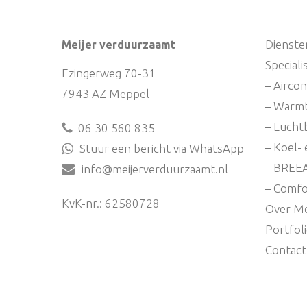
Dienste
Meijer verduurzaamt
Special
Ezingerweg 70-31
– Aircon
7943 AZ Meppel
– Warm
– Lucht
06 30 560 835
– Koel- 
Stuur een bericht via WhatsApp
– BREE
info@meijerverduurzaamt.nl
– Comfo
KvK-nr.: 62580728
Over Me
Portfol
Contact