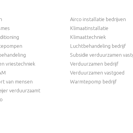
n
Airco installatie bedrijven
ismes
Klimaatinstallatie
ditioning
Klimaattechniek
tepompen
Luchtbehandeling bedrijf
behandeling
Subsidie verduurzamen vas
en vriestechniek
Verduurzamen bedrijf
AM
Verduurzamen vastgoed
rt van mensen
Warmtepomp bedrijf
ijer verduurzaamt
io