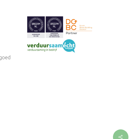
tgoed