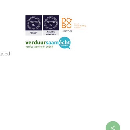
tgoed