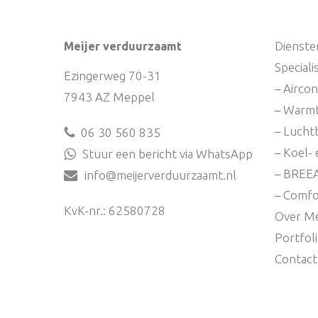
Dienste
Meijer verduurzaamt
Special
Ezingerweg 70-31
– Aircon
7943 AZ Meppel
– Warm
– Lucht
06 30 560 835
– Koel- 
Stuur een bericht via WhatsApp
– BREE
info@meijerverduurzaamt.nl
– Comfo
KvK-nr.: 62580728
Over Me
Portfol
Contact