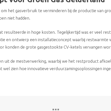
m het gasverbruik te verminderen bij de productie van groe
pen niet hadden.
at resulteerde in hoge kosten. Tegelijkertijd was er veel re
uatie en ontwierp een installatieconcept waarbij restwarm
or konden de grote gasgestookte CV-ketels vervangen wor
n uit de mestverwerking, waarbij we het restproduct afkoe
aat wel zien hoe innovatieve verduurzamingsoplossingen in