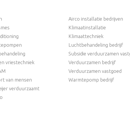
n
Airco installatie bedrijven
ismes
Klimaatinstallatie
ditioning
Klimaattechniek
tepompen
Luchtbehandeling bedrijf
behandeling
Subsidie verduurzamen vas
en vriestechniek
Verduurzamen bedrijf
AM
Verduurzamen vastgoed
rt van mensen
Warmtepomp bedrijf
ijer verduurzaamt
io