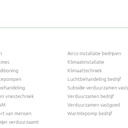
n
Airco installatie bedrijven
ismes
Klimaatinstallatie
ditioning
Klimaattechniek
tepompen
Luchtbehandeling bedrijf
behandeling
Subsidie verduurzamen vas
en vriestechniek
Verduurzamen bedrijf
AM
Verduurzamen vastgoed
rt van mensen
Warmtepomp bedrijf
ijer verduurzaamt