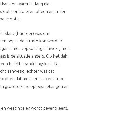
htkanalen waren al lang niet
us ook controleren of een en ander
oede optie.
 de klant (huurder) was om
n een bepaalde ruimte kon worden
 zogenaamde topkoeling aanwezig met
as is de situatie anders. Op het dak
 een luchtbehandelingskast. De
ucht aanwezig, echter was dat
wordt en dat met een callcenter het
 een grotere kans op besmettingen en
ren en weet hoe er wordt geventileerd.