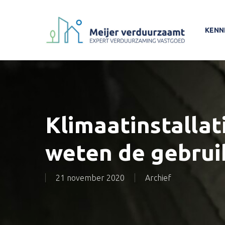
Skip
to
KENN
main
content
Klimaatinstallat
weten de gebrui
21 november 2020
Archief