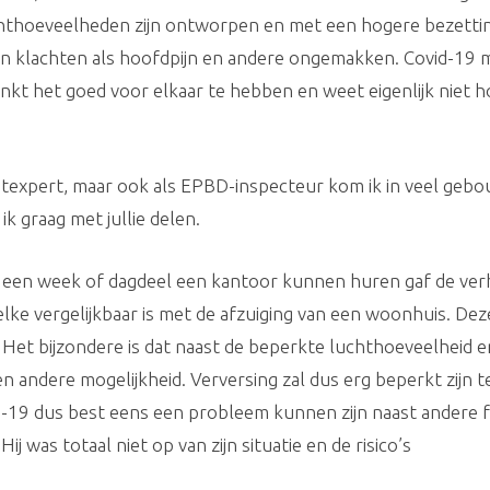
hthoeveelheden zijn ontworpen en met een hogere bezettin
an klachten als hoofdpijn en andere ongemakken. Covid-19 
kt het goed voor elkaar te hebben en weet eigenlijk niet hoe
texpert, maar ook als EPBD-inspecteur kom ik in veel gebou
ik graag met jullie delen.
r een week of dagdeel een kantoor kunnen huren gaf de ver
welke vergelijkbaar is met de afzuiging van een woonhuis. Deze
 Het bijzondere is dat naast de beperkte luchthoeveelheid e
n andere mogelijkheid. Verversing zal dus erg beperkt zijn t
vid-19 dus best eens een probleem kunnen zijn naast ander
ij was totaal niet op van zijn situatie en de risico’s