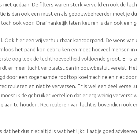
s niet gedaan. De filters waren sterk vervuild en ook de luc
latie is dan ook een must en als gebouwbeheerder moet je d
 toch ook voor. Onafhankelijk laten keuren is dan ook een g
al. Ook hier een vrij verhuurbaar kantoorpand. De wens van
bleemloos het pand kon gebruiken en moet hoeveel mensen i
erste oog leek de luchthoeveelheid voldoende groot. Er is
dt er meer lucht verplaatst dan in bouwbesluit vereist. Hela
orgd door een zogenaamde rooftop koelmachine en niet door
recirculeren en niet te verversen. Er is wel een deel verse l
moest ik de gebruiker vertellen dat er erg weinig ververst 
ing aan te houden. Recirculeren van lucht is bovendien ook
dat het dus niet altijd is wat het lijkt. Laat je goed advise