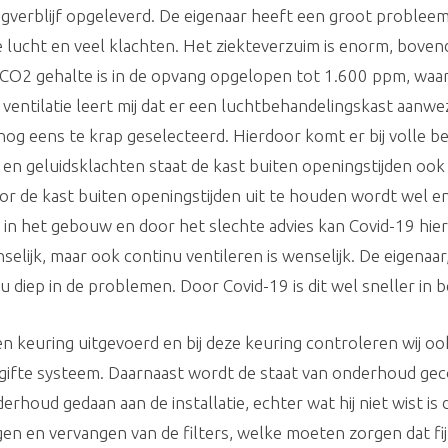
agverblijf opgeleverd. De eigenaar heeft een groot proble
ucht en veel klachten. Het ziekteverzuim is enorm, bovendi
 CO2 gehalte is in de opvang opgelopen tot 1.600 ppm, waa
 ventilatie leert mij dat er een luchtbehandelingskast aanwe
og eens te krap geselecteerd. Hierdoor komt er bij volle be
en geluidsklachten staat de kast buiten openingstijden ook
or de kast buiten openingstijden uit te houden wordt wel en
in het gebouw en door het slechte advies kan Covid-19 hier 
selijk, maar ook continu ventileren is wenselijk. De eigena
nu diep in de problemen. Door Covid-19 is dit wel sneller in
n keuring uitgevoerd en bij deze keuring controleren wij ook
gifte systeem. Daarnaast wordt de staat van onderhoud gec
oud gedaan aan de installatie, echter wat hij niet wist is
en en vervangen van de filters, welke moeten zorgen dat fi