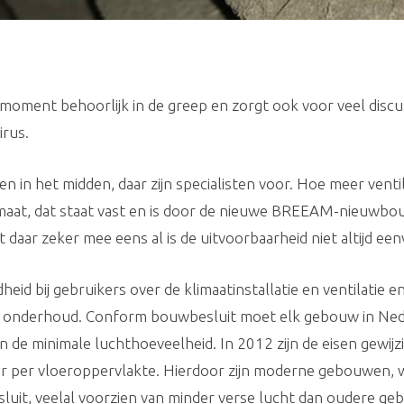
moment behoorlijk in de greep en zorgt ook voor veel discuss
irus.
even in het midden, daar zijn specialisten voor. Hoe meer vent
limaat, dat staat vast en is door de nieuwe BREEAM-nieuw
 daar zeker mee eens al is de uitvoorbaarheid niet altijd een
heid bij gebruikers over de klimaatinstallatie en ventilatie 
et onderhoud. Conform bouwbesluit moet elk gebouw in Ned
een de minimale luchthoeveelheid. In 2012 zijn de eisen gewij
 per vloeroppervlakte. Hierdoor zijn moderne gebouwen, we
it, veelal voorzien van minder verse lucht dan oudere gebo