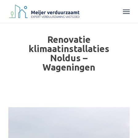
Skip
Menu
to
main
content
Renovatie
klimaatinstallaties
Noldus –
Wageningen