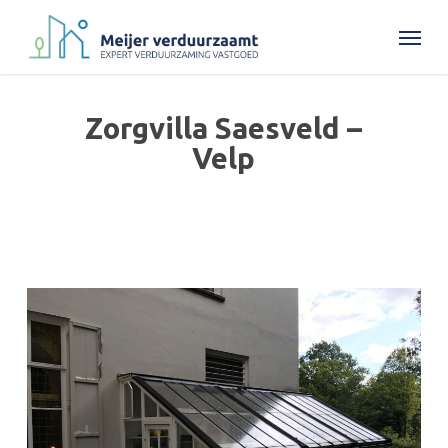
Skip
Menu
to
main
content
Zorgvilla Saesveld –
Velp