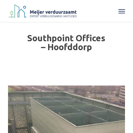
Skip
Menu
to
main
content
Southpoint Offices
– Hoofddorp