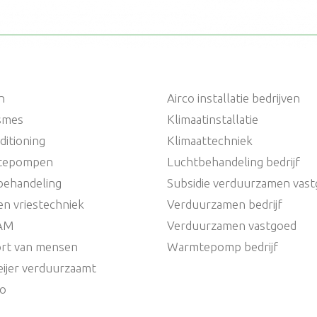
n
Airco installatie bedrijven
ismes
Klimaatinstallatie
ditioning
Klimaattechniek
tepompen
Luchtbehandeling bedrijf
behandeling
Subsidie verduurzamen vas
en vriestechniek
Verduurzamen bedrijf
AM
Verduurzamen vastgoed
rt van mensen
Warmtepomp bedrijf
ijer verduurzaamt
io