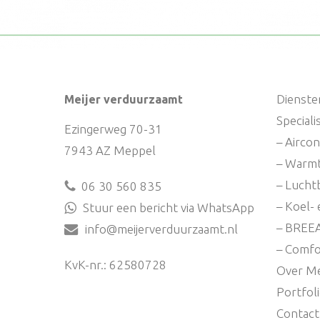
Dienste
Meijer verduurzaamt
Special
Ezingerweg 70-31
– Aircon
7943 AZ Meppel
– Warm
– Lucht
06 30 560 835
– Koel- 
Stuur een bericht via WhatsApp
– BREE
info@meijerverduurzaamt.nl
– Comfo
KvK-nr.: 62580728
Over Me
Portfol
Contact