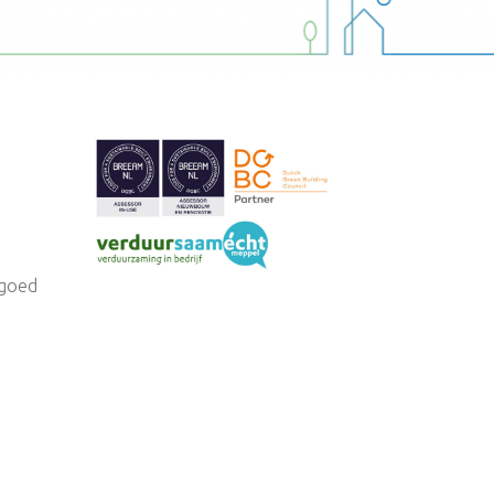
tgoed