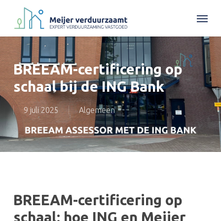
Skip
Menu
to
main
content
BREEAM-certificering op
schaal bij de ING Bank
9 juli 2025
Algemeen
BREEAM-certificering op
schaal: hoe ING en Meijer