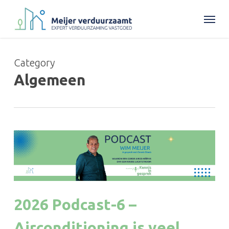
Skip
Menu
to
main
content
Category
Algemeen
2026 Podcast-6 –
Airconditioning is veel