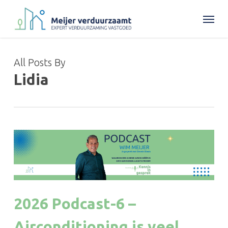
Skip
Menu
to
main
content
All Posts By
Lidia
2026 Podcast-6 –
Airconditioning is veel