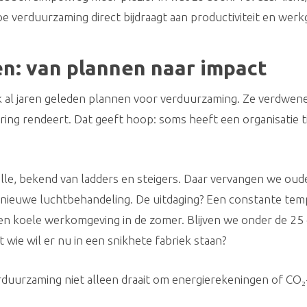
hoe verduurzaming direct bijdraagt aan productiviteit en werk
n: van plannen naar impact
k al jaren geleden plannen voor verduurzaming. Ze verdwenen
ering rendeert. Dat geeft hoop: soms heeft een organisatie 
lle, bekend van ladders en steigers. Daar vervangen we oude
euwe luchtbehandeling. De uitdaging? Een constante tempe
en koele werkomgeving in de zomer. Blijven we onder de 25 g
 wie wil er nu in een snikhete fabriek staan?
erduurzaming niet alleen draait om energierekeningen of CO