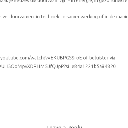
ak je keuzes die duurzaam zijn – in energie, in gezondheid én
te verduurzamen: in techniek, in samenwerking of in de mani
w.youtube.com/watch?v=EKUBPGSSroE of beluister via
de/29UH3OoMpvXDRHM5JfQJpP?si=e84a1221b5a84820
Leave a Reply