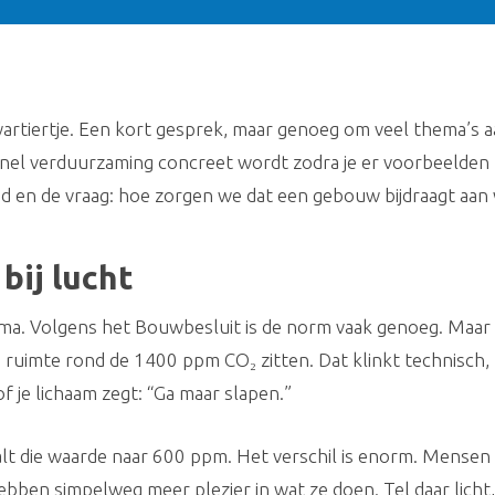
rtiertje. Een kort gesprek, maar genoeg om veel thema’s aan
el verduurzaming concreet wordt zodra je er voorbeelden bij
id en de vraag: hoe zorgen we dat een gebouw bijdraagt aan
bij lucht
ema. Volgens het Bouwbesluit is de norm vaak genoeg. Maar di
ruimte rond de 1400 ppm CO₂ zitten. Dat klinkt technisch, m
of je lichaam zegt: “Ga maar slapen.”
daalt die waarde naar 600 ppm. Het verschil is enorm. Mensen
bben simpelweg meer plezier in wat ze doen. Tel daar licht