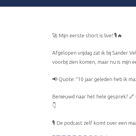
🚀 Mijn eerste short is live! 🎙️🔥
Afgelopen vrijdag zat ik bij Sander
voorbij zien komen, maar nu is mijn e
📢 Quote: “10 jaar geleden heb ik m
Benieuwd naar het hele gesprek? 🔗
👇
🎙️ De podcast zelf komt over een ma