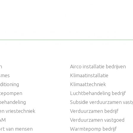
n
Airco installatie bedrijven
ismes
Klimaatinstallatie
ditioning
Klimaattechniek
tepompen
Luchtbehandeling bedrijf
behandeling
Subsidie verduurzamen vas
en vriestechniek
Verduurzamen bedrijf
AM
Verduurzamen vastgoed
rt van mensen
Warmtepomp bedrijf