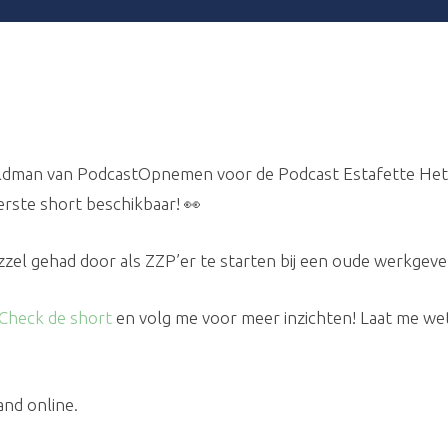
 Veldman van PodcastOpnemen voor de Podcast Estafette Het 
erste short beschikbaar! 👀
azzel gehad door als ZZP’er te starten bij een oude werkgev
Check de short
en volg me voor meer inzichten! Laat me wete
and online.