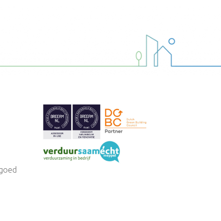
tgoed