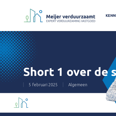
Skip
to
KENN
main
content
Short 1 over de 
5 februari 2025
Algemeen