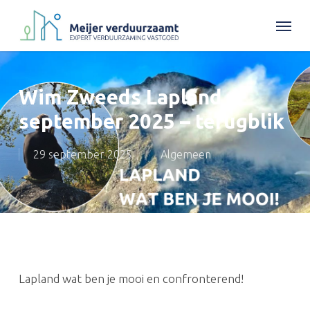
Skip
Menu
to
main
content
Wim Zweeds Lapland
september 2025 – terugblik
29 september 2025
Algemeen
Lapland wat ben je mooi en confronterend!